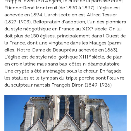
Freppel, évêque d’Angers, le curé de la paroisse étant
Étienne-René Montreuil (de 1890 à 1897). L’église est
achevée en 1894. L’architecte en est Alfred Tessier
(1827-1903), Bellopratain d’adoption, l’un des pionniers
e
du style néogothique en France au XIX
siècle. On lui
doit plus de 150 églises, principalement dans l’Ouest de
la France, dont une vingtaine dans les Mauges (parmi
elles, Notre-Dame de Beaupréau achevée en 1863).
e
L’église est de style néo-gothique XIII
siècle, de plan
en croix latine mais sans bas-côtés ni déambulatoire.
Une crypte a été aménagée sous le chœur. En façade,
les statues et le tympan du triple porche sont l’œuvre
du sculpteur nantais François Biron (1849-1926).