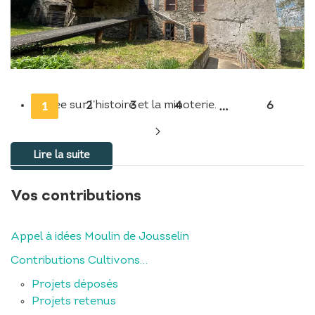
1
…
Musée sur l’histoire et la minoterie.
2
3
4
6
Lire la suite
Vos contributions
Appel à idées Moulin de Jousselin
Contributions Cultivons…
Projets déposés
Projets retenus