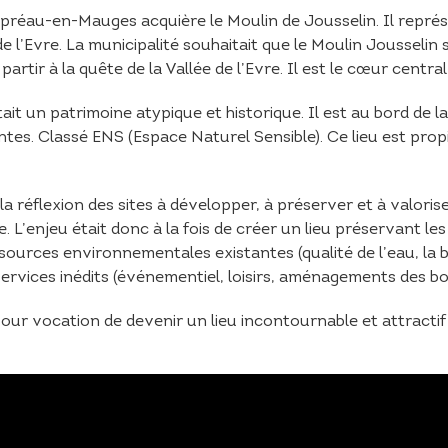
réau-en-Mauges acquière le Moulin de Jousselin. Il repré
e l’Evre. La municipalité souhaitait que le Moulin Jousselin 
tir à la quête de la Vallée de l’Evre. Il est le cœur central q
it un patrimoine atypique et historique. Il est au bord de la
tes. Classé ENS (Espace Naturel Sensible). Ce lieu est prop
de la réflexion des sites à développer, à préserver et à valor
re. L’enjeu était donc à la fois de créer un lieu préservant les
ressources environnementales existantes (qualité de l’eau, la 
vices inédits (événementiel, loisirs, aménagements des bord
pour vocation de devenir un lieu incontournable et attrac