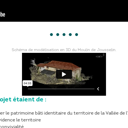
Schéma de modélisation en 3D du Moulin de Jousselin.
ojet étaient de :
e patrimoine bâti identitaire du territoire de la Vallée de l’
dence le territoire
convivialité