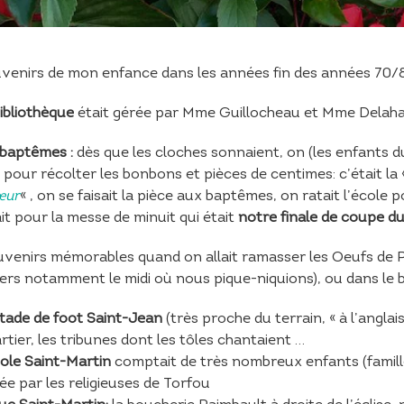
venirs de mon enfance dans les années fin des années 70/8
bibliothèque
était gérée par Mme Guillocheau et Mme Delaha
 baptêmes :
dès que les cloches sonnaient, on (les enfants du
 pour récolter les bonbons et pièces de centimes: c’était la
œur
« , on se faisait la pièce aux baptêmes, on ratait l’école 
it pour la messe de minuit qui était
notre finale de coupe d
uvenirs mémorables
quand on allait ramasser les Oeufs de 
llers notamment le midi où nous pique-niquions), ou dans le 
stade de foot Saint-Jean
(très proche du terrain, « à l’angl
rtier, les tribunes dont les tôles chantaient …
cole Saint-Martin
comptait de très nombreux enfants (famill
ée par les religieuses de Torfou