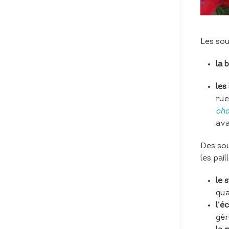
Les sou
la 
les
rue
ch
ava
Des so
les pai
le 
qua
l’é
gér