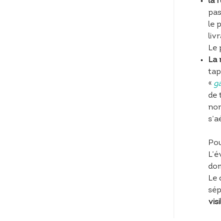
la 
pas
le 
liv
Le 
La 
tap
«
ga
de 
nom
s’a
Pou
L’é
dom
Le 
sép
vis