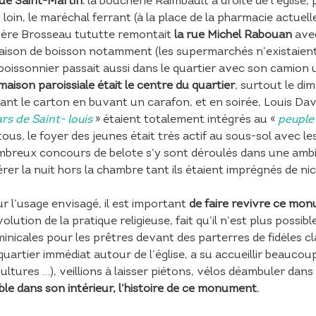
rue Saint-Martin:
la boucherie Raimbault à droite de l’église, 
 loin, le maréchal ferrant (à la place de la pharmacie actuel
père Brosseau tututte remontait
la rue Michel Rabouan
ave
raison de boisson notamment (les supermarchés n’existaient
poissonnier passait aussi dans le quartier avec son camion 
maison paroissiale était le centre du quartier
, surtout le di
ant le carton en buvant un carafon, et en soirée, Louis Davy r
rs de Saint- louis
» étaient totalement intégrés au «
peuple
tous, le foyer des jeunes était très actif au sous-sol avec 
breux concours de belote s’y sont déroulés dans une ambi
érer la nuit hors la chambre tant ils étaient imprégnés de nic
r l’usage envisagé, il est important
de faire revivre ce mon
volution de la pratique religieuse, fait qu’il n’est plus possib
inicales pour les prêtres devant des parterres de fidèles cl
quartier immédiat autour de l’église, a su accueillir beauco
ultures …), veillions à laisser piétons, vélos déambuler dans
ible dans son intérieur, l’histoire de ce monument.