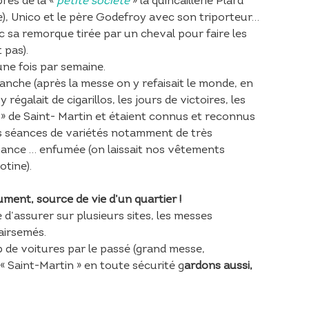
près de la «
petite société
» la quincaillerie Plard
le), Unico et le père Godefroy avec son triporteur…
c sa remorque tirée par un cheval pour faire les
 pas).
une fois par semaine.
manche (après la messe on y refaisait le monde, en
égalait de cigarillos, les jours de victoires, les
» de Saint- Martin et étaient connus et reconnus
les séances de variétés notamment de très
ance … enfumée (on laissait nos vêtements
otine).
ument, source de vie d’un quartier !
le d’assurer sur plusieurs sites, les messes
airsemés.
up de voitures par le passé (grand messe,
 « Saint-Martin » en toute sécurité g
ardons aussi,